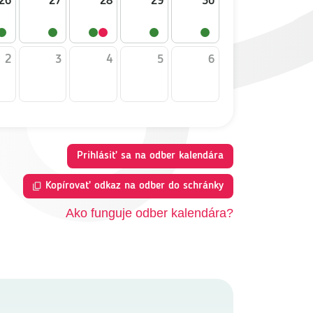
26
27
28
29
30
2
3
4
5
6
Prihlásiť sa na odber kalendára
Kopírovať odkaz na odber do schránky
Ako funguje odber kalendára?