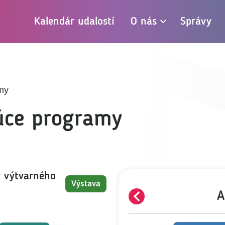
Kalendár udalostí
O nás
Správy
Prepnúť rozbaľo
my
úce programy
v výtvarného
Výstava
PREDCHÁDZAJÚCE
A