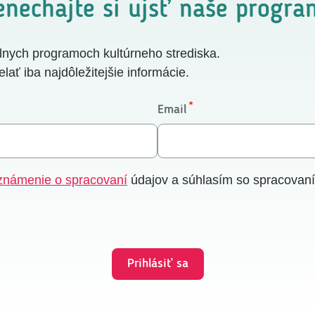
enechajte si ujsť naše progra
lnych programoch kultúrneho strediska.
ať iba najdôležitejšie informácie.
Email
známenie o spracovaní
údajov a súhlasím so spracovan