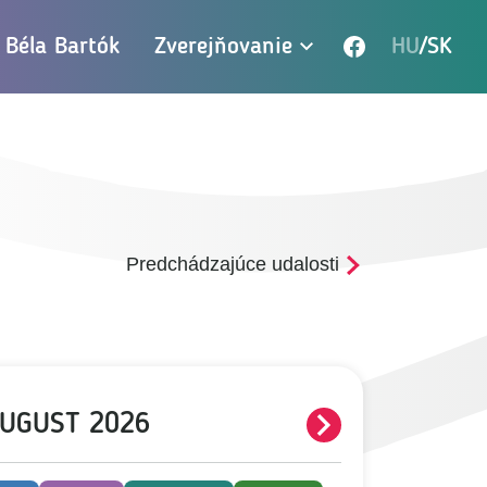
Béla Bartók
Zverejňovanie
HU
SK
vací zoznam
Prepnúť rozbaľovací z
Predchádzajúce udalosti
UGUST 2026
ĎALEJ