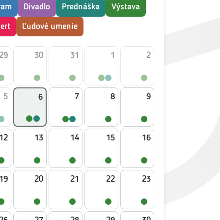
ram
Divadlo
Prednáška
Výstava
ert
Ľudové umenie
29
30
31
1
2
5
7
8
9
6
12
13
14
15
16
19
20
21
22
23