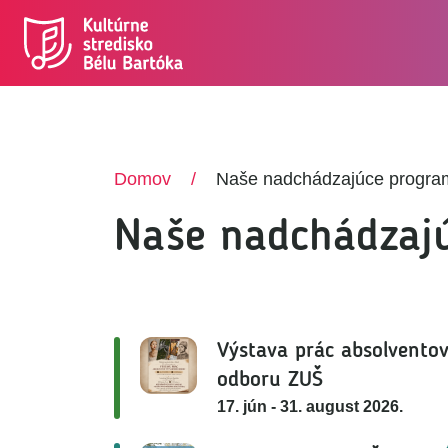
Skočiť na hlavný obsah
Domov
Naše nadchádzajúce progra
Naše nadchádzaj
Výstava prác absolvento
odboru ZUŠ
17. jún - 31. august 2026.