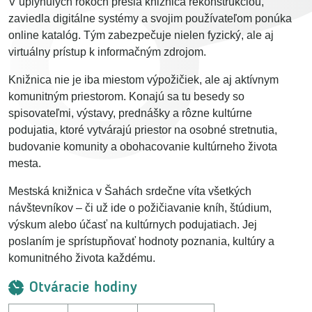
V uplynulých rokoch prešla knižnica rekonštrukciou,
zaviedla digitálne systémy a svojim používateľom ponúka
online katalóg. Tým zabezpečuje nielen fyzický, ale aj
virtuálny prístup k informačným zdrojom.
Knižnica nie je iba miestom výpožičiek, ale aj aktívnym
komunitným priestorom. Konajú sa tu besedy so
spisovateľmi, výstavy, prednášky a rôzne kultúrne
podujatia, ktoré vytvárajú priestor na osobné stretnutia,
budovanie komunity a obohacovanie kultúrneho života
mesta.
Mestská knižnica v Šahách srdečne víta všetkých
návštevníkov – či už ide o požičiavanie kníh, štúdium,
výskum alebo účasť na kultúrnych podujatiach. Jej
poslaním je sprístupňovať hodnoty poznania, kultúry a
komunitného života každému.
Otváracie hodiny