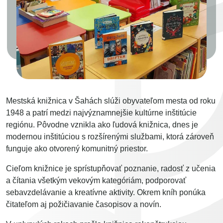
Mestská knižnica v Šahách slúži obyvateľom mesta od roku
1948 a patrí medzi najvýznamnejšie kultúrne inštitúcie
regiónu. Pôvodne vznikla ako ľudová knižnica, dnes je
modernou inštitúciou s rozšírenými službami, ktorá zároveň
funguje ako otvorený komunitný priestor.
Cieľom knižnice je sprístupňovať poznanie, radosť z učenia
a čítania všetkým vekovým kategóriám, podporovať
sebavzdelávanie a kreatívne aktivity. Okrem kníh ponúka
čitateľom aj požičiavanie časopisov a novín.