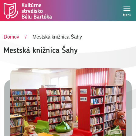
Skočiť na hlavný obsah
Menu
Domov
Mestská knižnica Šahy
Mestská knižnica Šahy