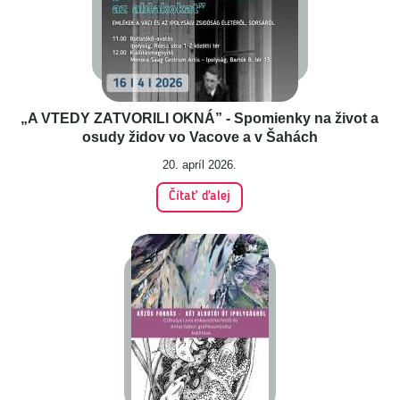
„A VTEDY ZATVORILI OKNÁ” - Spomienky na život a
osudy židov vo Vacove a v Šahách
20. apríl 2026.
Čítať ďalej