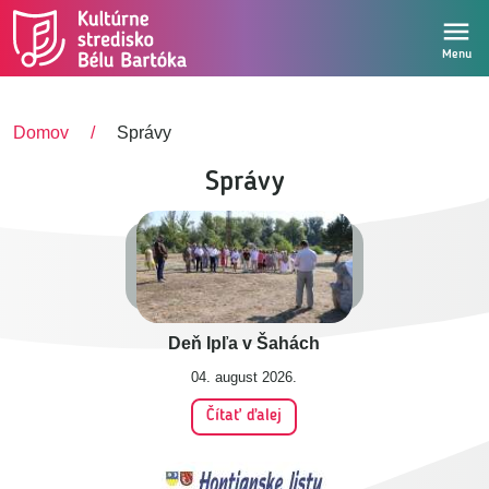
Skočiť na hlavný obsah
Menu
Domov
Správy
Správy
Deň Ipľa v Šahách
04. august 2026.
Čítať ďalej