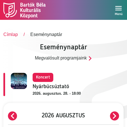
Ugrás a tartalomra
Menü
Címlap
Eseménynaptár
Eseménynaptár
Megvalósult programjaink
Koncert
Nyárbúcsúztató
2026. augusztus. 28. - 18:00
ELŐZŐ
2026 AUGUSZTUS
KÖVE