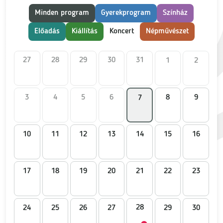
Kategória
Minden program
Gyerekprogram
Színház
Előadás
Kiállítás
Koncert
Népművészet
Hétfő
Kedd
Szerda
Csütörtök
Péntek
Szombat
Vasárnap
27
28
29
30
31
1
2
3
4
5
6
8
9
7
10
11
12
13
14
15
16
17
18
19
20
21
22
23
28
24
25
26
27
29
30