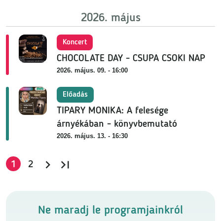
2026. május
Koncert
CHOCOLATE DAY - CSUPA CSOKI NAP
2026. május. 09. - 16:00
Előadás
TIPARY MONIKA: A felesége
árnyékában - könyvbemutató
2026. május. 13. - 16:30
Jelenlegi oldal
Oldal
1
2
Ne maradj le programjainkról