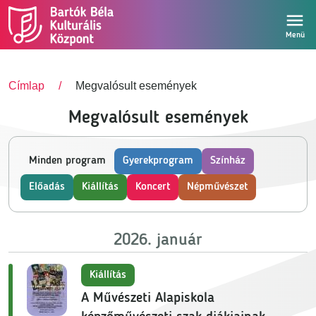
Ugrás a tartalomra
Menü
Címlap
Megvalósult események
Megvalósult események
Kategória (field_kategoria)
Minden program
Gyerekprogram
Színház
Előadás
Kiállítás
Koncert
Népművészet
2026. január
Kiállítás
A Művészeti Alapiskola