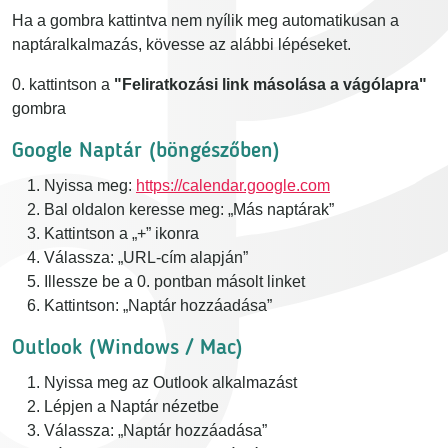
Ha a gombra kattintva nem nyílik meg automatikusan a
naptáralkalmazás, kövesse az alábbi lépéseket.
0. kattintson a
"Feliratkozási link másolása a vágólapra"
gombra
Google Naptár (böngészőben)
Nyissa meg:
https://calendar.google.com
Bal oldalon keresse meg: „Más naptárak”
Kattintson a „+” ikonra
Válassza: „URL-cím alapján”
Illessze be a 0. pontban másolt linket
Kattintson: „Naptár hozzáadása”
Outlook (Windows / Mac)
Nyissa meg az Outlook alkalmazást
Lépjen a Naptár nézetbe
Válassza: „Naptár hozzáadása”