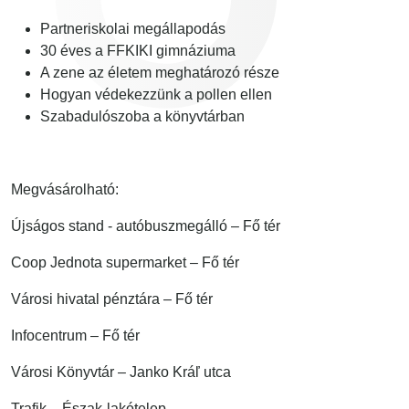
Partneriskolai megállapodás
30 éves a FFKIKI gimnáziuma
A zene az életem meghatározó része
Hogyan védekezzünk a pollen ellen
Szabadulószoba a könyvtárban
Megvásárolható:
Újságos stand - autóbuszmegálló – Fő tér
Coop Jednota supermarket – Fő tér
Városi hivatal pénztára – Fő tér
Infocentrum – F
ő tér
Városi Könyvtár – Janko Kr
áľ utca
Trafik – Észak-lakótelep