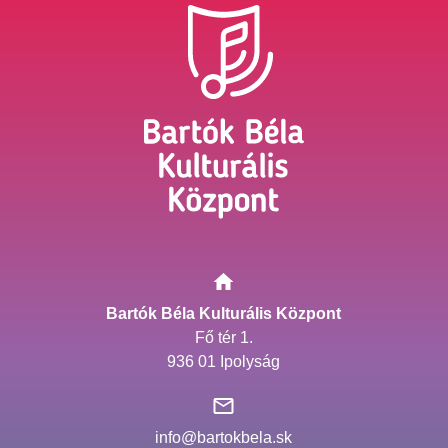
Bartók Béla Kulturális Központ
Fő tér 1.
936 01 Ipolyság
info@bartokbela.sk