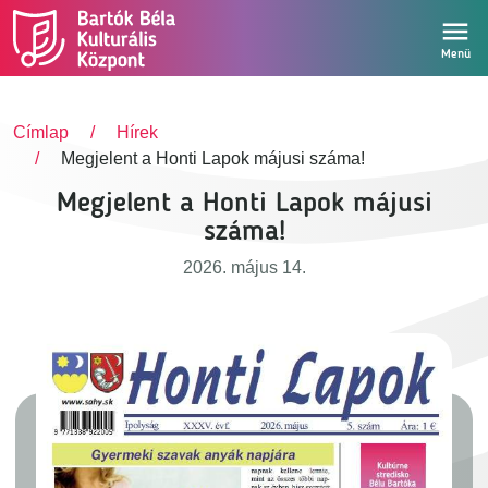
Ugrás a tartalomra
Menü
Címlap
Hírek
Megjelent a Honti Lapok májusi száma!
Megjelent a Honti Lapok májusi
száma!
2026. május 14.