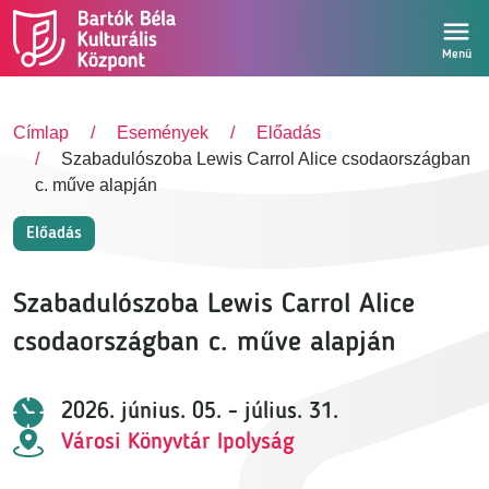
Ugrás a tartalomra
Menü
Címlap
Események
Előadás
Szabadulószoba Lewis Carrol Alice csodaországban
c. műve alapján
Előadás
Szabadulószoba Lewis Carrol Alice
csodaországban c. műve alapján
2026. június. 05. - július. 31.
Városi Könyvtár Ipolyság