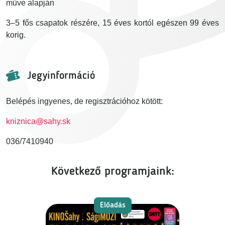
műve alapján
3–5 fős csapatok részére, 15 éves kortól egészen 99 éves
korig.
Jegyinformáció
Belépés ingyenes, de regisztrációhoz kötött:
kniznica@sahy.sk
036/7410940
Következő programjaink:
Előadás