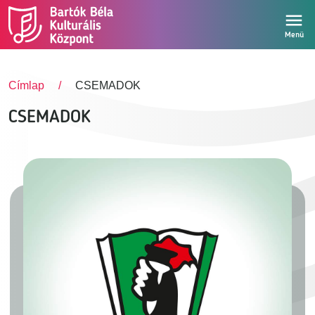
Ugrás a tartalomra
Menü
Címlap
CSEMADOK
CSEMADOK